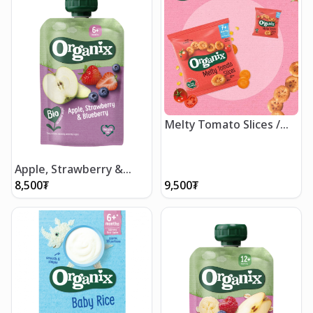
Melty Tomato Slices /
Хайлдаг улаан лоолийн
чипс 20гр
Apple, Strawberry &
Blueberry pouch / Алим,
8,500
₮
9,500
₮
гүзээлзгэнэ, нэрстэй
нухаш 100 гр