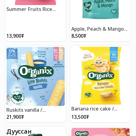
Summer Fruits Rice
Cake Clouds / Ойн
жимстэй будааны
жигнэмэг 40гр
Apple, Peach & Mango
pouch / Алим, тоор,
13,900
₮
8,500
₮
манготой нухаш 100 гр
Banana rice cake /
Ruskits vanilla /
ГАдилтай будааны
Ванилтай хайлдаг
21,900
₮
13,500
₮
жигнэмэг 40гр
жигнэмэг 60 гр
Дууссан