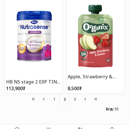
Apple, Strawberry &
HB NS stage 2 EXP TIN
Quinoa pouch / Алим,
800g- Хүүхдийн сүү 6-12 сар
гүзээлзгэнэ квиноатай
113,900
₮
8,500
₮
нухаш 100 гр
1
2
3
Бүгд
:
55