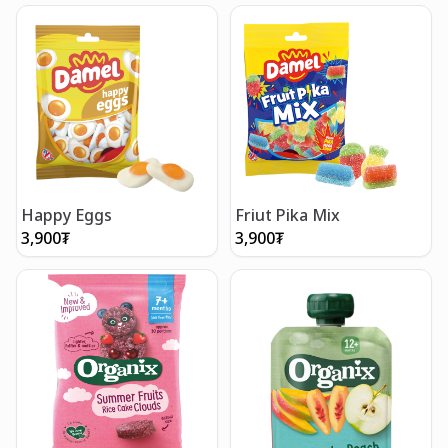
Happy Eggs
Friut Pika Mix
3,900
₮
3,900
₮