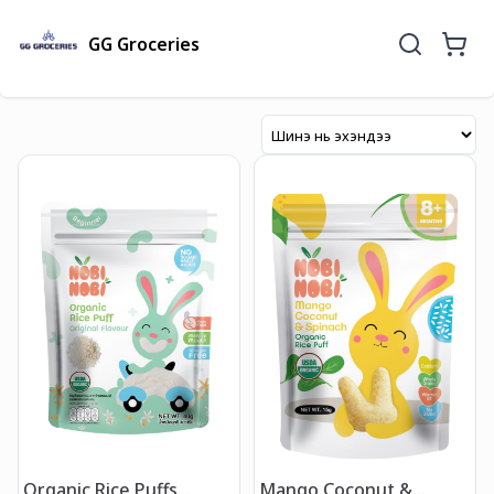
GG Groceries
Organic Rice Puffs
Mango Coconut &