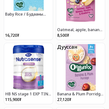
Baby Rice / Будааны
зутан 100g
Oatmeal, apple, banana,
raspberry & blueberry /
16,720
₮
8,500
₮
Овьёос, алим, гадил,
бөөрөлзгөнө, нэрстэй
Дууссан
нухаш 100 гр
HB NS stage 1 EXP TIN
Banana & Plum Porridge
800g - Хүүхдийн сүү 0-6 сар
/ Банана Чавгатай кааш
115,900
₮
27,120
₮
200гр