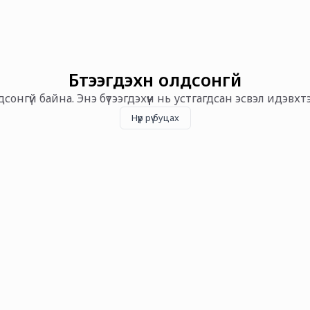
Бүтээгдэхүүн олдсонгүй
олдсонгүй байна. Энэ бүтээгдэхүүн нь устгагдсан эсвэл идэвх
Нүүр рүү буцах