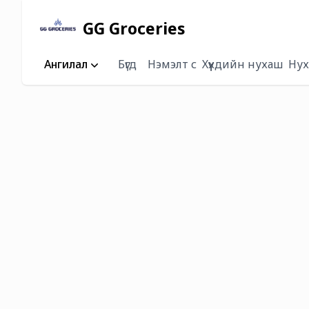
GG Groceries
Ангилал
Бүгд
Нэмэлт сүү
Хүүхдийн нухаш
Нух