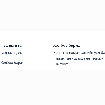
Туслах цэс
Холбоо барих
Хаяг: Төв номын сангийн урд б
Бидний тухай
Гурван гал худалдааны төвийн 
Холбоо барих
506 тоот
Түгээмэл асуултууд
Утас: 7227-6006
Нийтлэл
И-мэйл хаяг: marketing2@gurvan