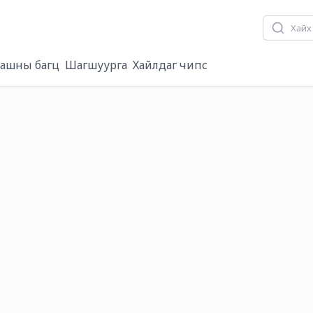
ашны багц
Шагшуурга
Хайлдаг чипс