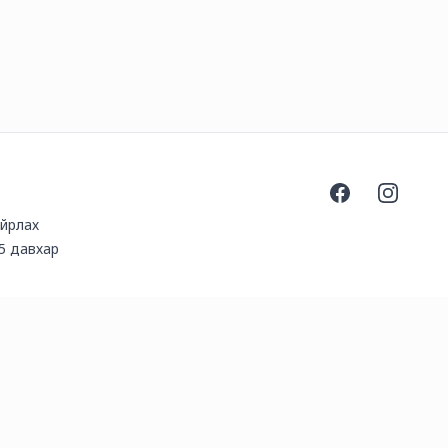
Facebook
Instagra
айрлах
5 давхар
gal.com