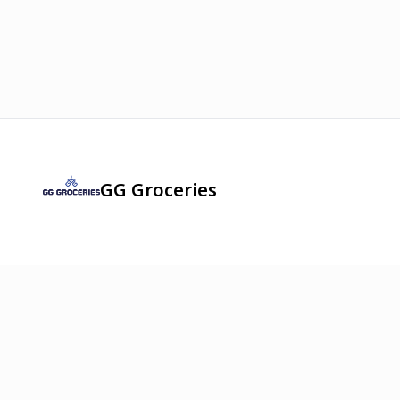
GG Groceries
2026
©
Онлайн худалдааг хөгжүүлэгч
платформ.