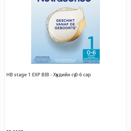
HB stage 1 EXP BIB - Хүүхдийн сүү 0-6 сар
H