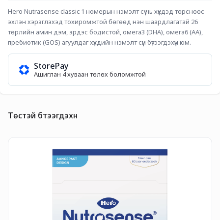
Hero Nutrasense classic 1 номерын нэмэлт сүү нь хүүхдэд төрснөөс 
эхлэн хэрэглэхэд тохиромжтой бөгөөд нэн шаардлагатай 26 
төрлийн амин дэм, эрдэс бодистой, омега3 (DHA), омега6 (AA), 
пребиотик (GOS) агуулдаг хүүхдийн нэмэлт сүүн бүтээгдэхүүн юм.
StorePay
Ашиглан 4 хуваан төлөх боломжтой
Төстэй бүтээгдэхүүн