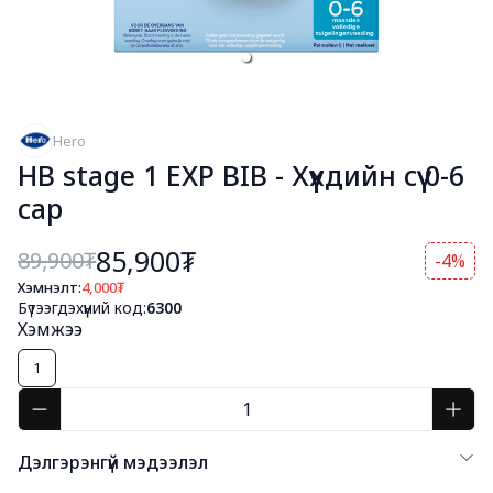
Hero
HB stage 1 EXP BIB - Хүүхдийн сүү 0-6
сар
85,900₮
89,900
₮
-4%
Хэмнэлт:
4,000
₮
Бүтээгдэхүүний код:
6300
Хэмжээ
1
Дэлгэрэнгүй мэдээлэл