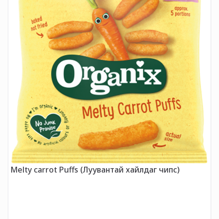
Melty carrot Puffs (Луувантай хайлдаг чипс)
O
Ш