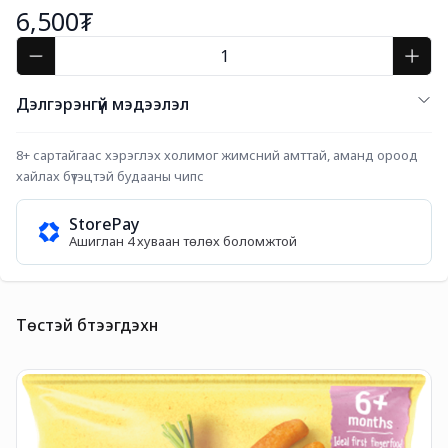
6,500₮
Дэлгэрэнгүй мэдээлэл
8+ сартайгаас хэрэглэх холимог жимсний амттай, аманд ороод 
хайлах бүтэцтэй будааны чипс
StorePay
Ашиглан 4 хуваан төлөх боломжтой
Төстэй бүтээгдэхүүн