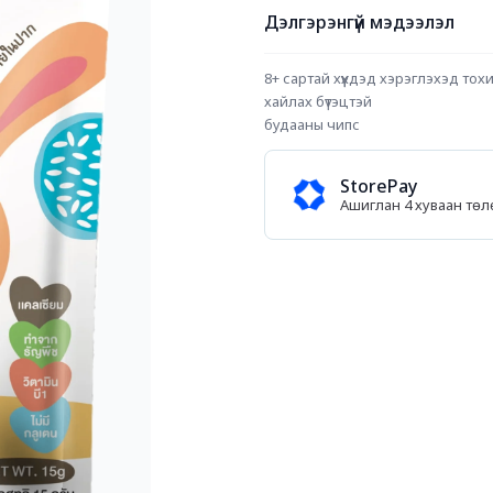
Дэлгэрэнгүй мэдээлэл
8+ сартай хүүхдэд хэрэглэхэд то
хайлах бүтэцтэй
будааны чипс
StorePay
Ашиглан 4 хуваан тө