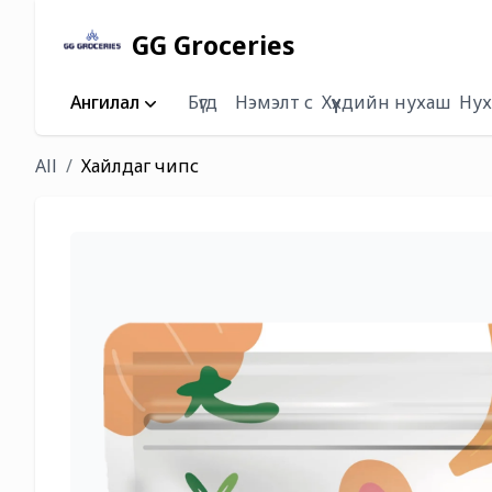
GG Groceries
Ангилал
Бүгд
Нэмэлт сүү
Хүүхдийн нухаш
Нух
All
Хайлдаг чипс