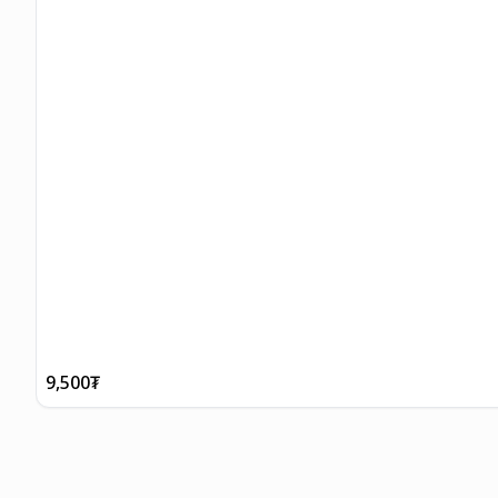
9,500
₮