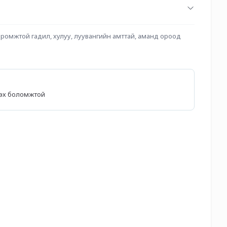
хиромжтой гадил, хулуу, луувангийн амттай, аманд ороод 
лөх боломжтой