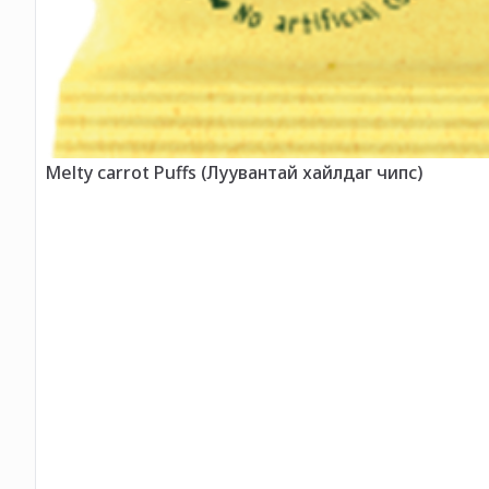
Melty carrot Puffs (Луувантай хайлдаг чипс)