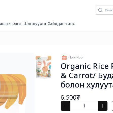
ашны багц
Шагшуурга
Хайлдаг чипс
Nobi Nobi
Organic Rice
& Carrot/ Бу
болон хулуут
6,500₮