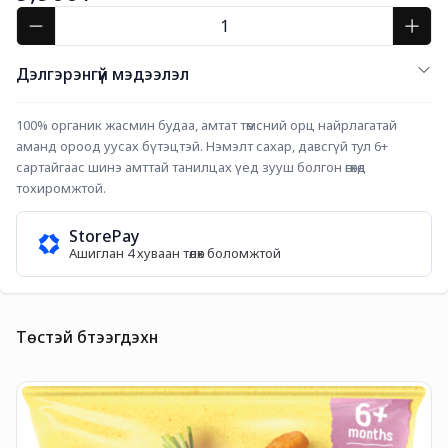
Дэлгэрэнгүй мэдээлэл
100% органик жасмин будаа, амтат төмсний орц найрлагатай 
аманд ороод уусах бүтэцтэй. Нэмэлт сахар, давсгүй тул 6+ 
сартайгаас шинэ амттай танилцах үед зууш болгон өгөхөд 
тохиромжтой.
StorePay
Ашиглан 4 хуваан төлөх боломжтой
Төстэй бүтээгдэхүүн