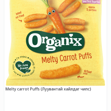
Melty carrot Puffs (Луувантай хайлдаг чипс)
O
Ш