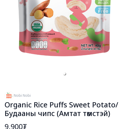
Nobi Nobi
Organic Rice Puffs Sweet Potato/
Будааны чипс (Амтат төмстэй)
9,900₮