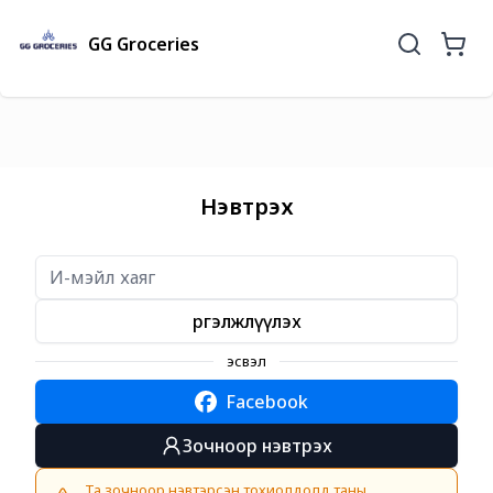
GG Groceries
Нэвтрэх
Үргэлжлүүлэх
эсвэл
Facebook
Зочноор нэвтрэх
Та зочноор нэвтэрсэн тохиолдолд таны