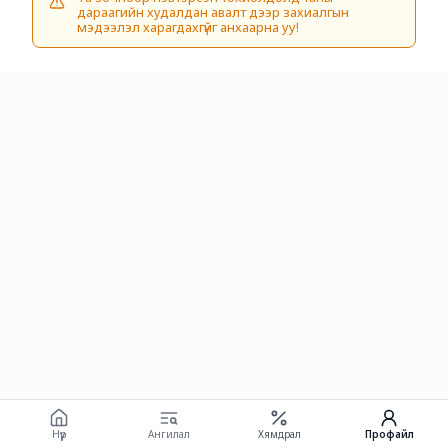
дараагийн худалдан авалт дээр захиалгын
мэдээлэл харагдахгүйг анхаарна уу!
Нүүр
Ангилал
Хямдрал
Профайл