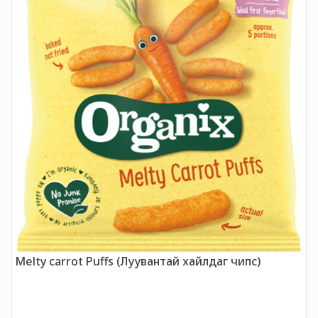
Melty carrot Puffs (Луувантай хайлдаг чипс)
O
Ш