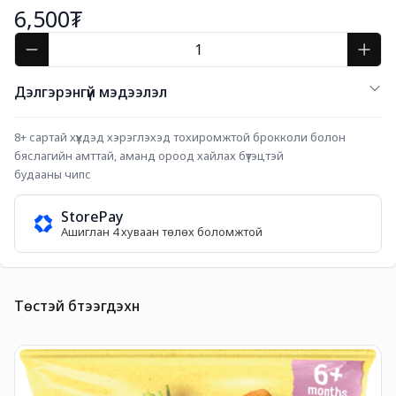
6,500₮
Дэлгэрэнгүй мэдээлэл
8+ сартай хүүхдэд хэрэглэхэд тохиромжтой брокколи болон 
бяслагийн амттай, аманд ороод хайлах бүтэцтэй
будааны чипс
StorePay
Ашиглан 4 хуваан төлөх боломжтой
Төстэй бүтээгдэхүүн