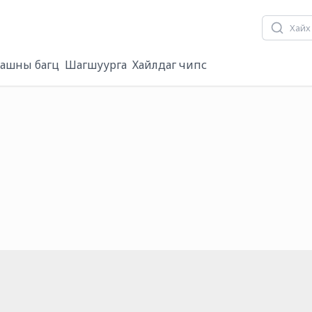
ашны багц
Шагшуурга
Хайлдаг чипс