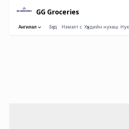
GG Groceries
Ангилал
Бүгд
Нэмэлт сүү
Хүүхдийн нухаш
Нух