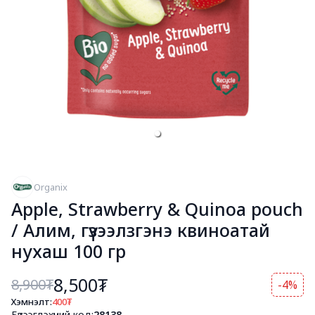
Organix
Apple, Strawberry & Quinoa pouch
/ Алим, гүзээлзгэнэ квиноатай
нухаш 100 гр
8,500₮
8,900
₮
-4%
Хэмнэлт:
400
₮
Бүтээгдэхүүний код:
28138