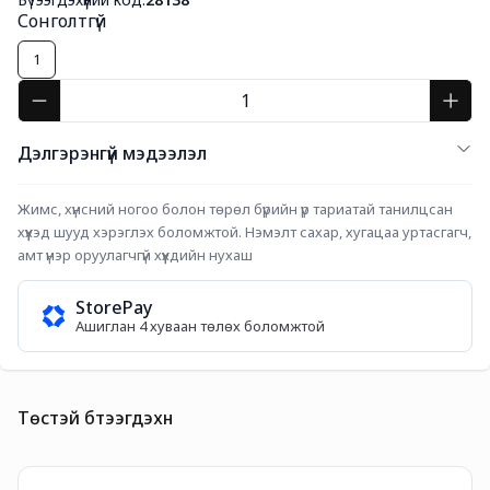
Сонголтгүй
1
Дэлгэрэнгүй мэдээлэл
Жимс, хүнсний ногоо болон төрөл бүрийн үр тариатай танилцсан 
хүүхэд шууд хэрэглэх боломжтой. Нэмэлт сахар, хугацаа уртасгагч, 
амт үнэр оруулагчгүй хүүхдийн нухаш
StorePay
Ашиглан 4 хуваан төлөх боломжтой
Төстэй бүтээгдэхүүн