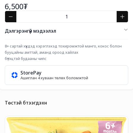
6,500₮
Дэлгэрэнгүй мэдээлэл
8+ сартай хүүхдэд хэрэглэхэд тохиромжтой манго, кокос болон 
бууцайны амттай, аманд ороод хайлах
бүтэцтэй будааны чипс
StorePay
Ашиглан 4 хуваан төлөх боломжтой
Төстэй бүтээгдэхүүн