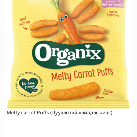
Melty carrot Puffs (Луувантай хайлдаг чипс)
O
Ш