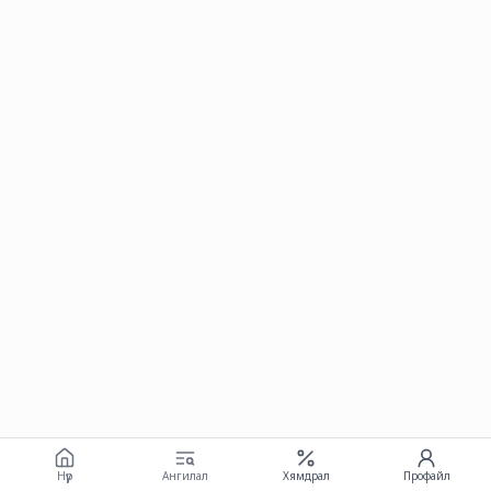
Нүүр
Ангилал
Хямдрал
Профайл