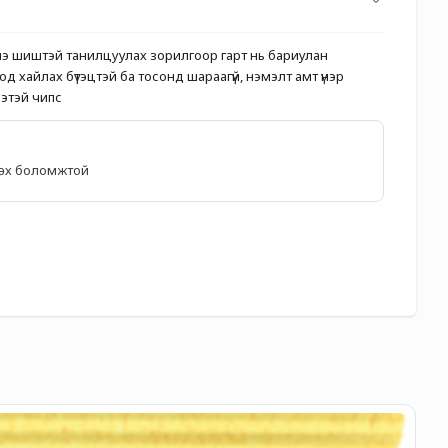
э шиштэй танилцуулах зорилгоор гарт нь бариулан 
 хайлах бүтэцтэй ба тосонд шараагүй, нэмэлт амт үнэр 
ээтэй чипс
лөх боломжтой