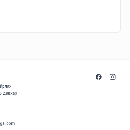
7,
Facebook
Instagra
айрлах
5 давхар
gal.com