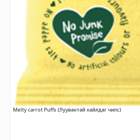
Melty carrot Puffs (Луувантай хайлдаг чипс)