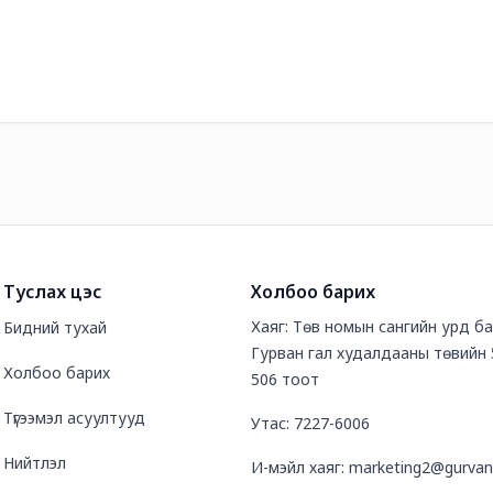
Туслах цэс
Холбоо барих
Хаяг: Төв номын сангийн урд б
Бидний тухай
Гурван гал худалдааны төвийн 
Холбоо барих
506 тоот
Түгээмэл асуултууд
Утас: 7227-6006
Нийтлэл
И-мэйл хаяг: marketing2@gurvan