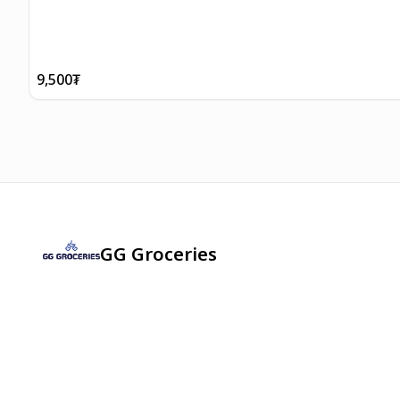
9,500
₮
GG Groceries