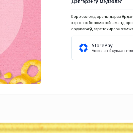
Дэлгэрэнгүй мэдээлэл
Бор хоолонд орсны дараа Эрдэн
хэрэглэх боломжтой, аманд ороод
оруулагчгүй, гарт тохирсон хэмж
StorePay
Ашиглан 4 хуваан тө