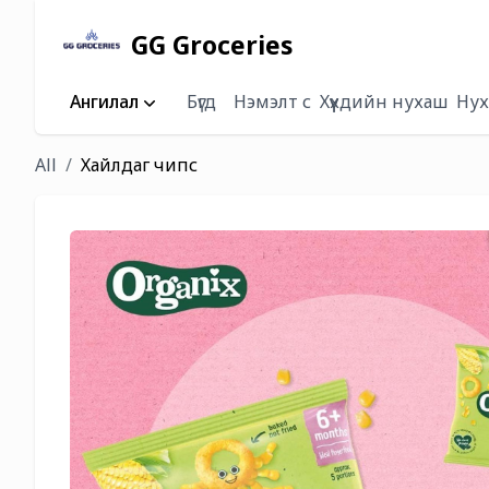
GG Groceries
Ангилал
Бүгд
Нэмэлт сүү
Хүүхдийн нухаш
Нух
All
Хайлдаг чипс