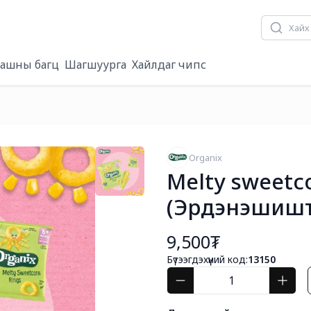
ашны багц
Шагшуурга
Хайлдаг чипс
Organix
Melty sweetc
(Эрдэнэшишт
9,500₮
Бүтээгдэхүүний код:
13150