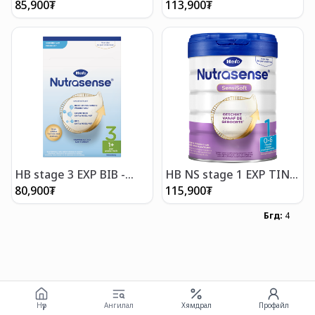
800g- Хүүхдийн сүү 6-12 сар
85,900
₮
113,900
₮
HB stage 3 EXP BIB -
HB NS stage 1 EXP TIN
Хүүхдийн сүү 12-24 сар
800g - Хүүхдийн сүү 0-6 сар
80,900
₮
115,900
₮
Бүгд
:
4
Нүүр
Ангилал
Хямдрал
Профайл