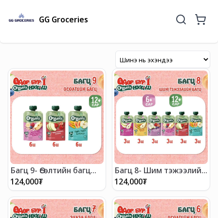
GG Groceries
Багц 9- Өсөлтийн багц
Багц 8- Шим тэжээлийн
(12+ сар)
багц (6+ сар, 12+ сар)
124,000
₮
124,000
₮