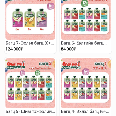
Багц 7- Эхлэл багц (6+
Багц 6- Өсөлтийн багц
сар)
(12+ сар)
124,000
₮
84,000
₮
Багц 5- Шим тэжээлийн
Багц 4- Эхлэл багц (6+