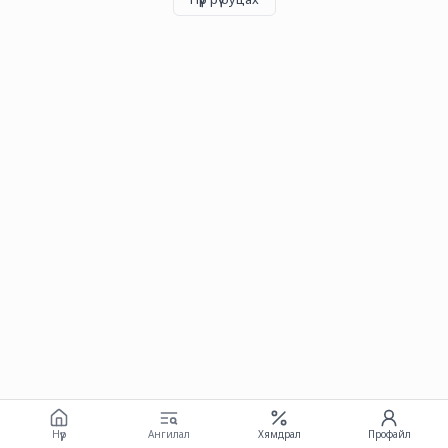
Нүүр
Ангилал
Хямдрал
Профайл