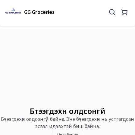
GG Groceries
Бүтээгдэхүүн олдсонгүй
Бүтээгдэхүүн олдсонгүй байна. Энэ бүтээгдэхүүн нь устгагдсан
эсвэл идэвхтэй биш байна.
Нүүр рүү буцах