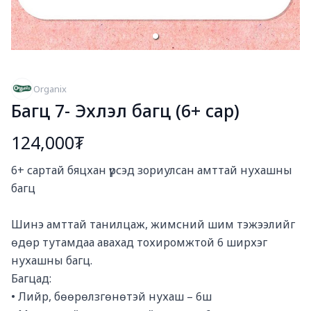
Organix
Багц 7- Эхлэл багц (6+ сар)
124,000₮
Богино тайлбар
6+ сартай бяцхан үрсэд зориулсан амттай нухашны 
багц 

Шинэ амттай танилцаж, жимсний шим тэжээлийг 
өдөр тутамдаа авахад тохиромжтой 6 ширхэг 
нухашны багц.

Багцад:

• Лийр, бөөрөлзгөнөтэй нухаш – 6ш
