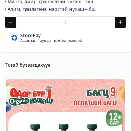
• Манго, лийр, гранолатай нухаш – 6ш

• Алим, гүзээлзгэнэ, нэрстэй нухаш – 6ш
StorePay
Ашиглан 4 хуваан төлөх боломжтой
Төстэй бүтээгдэхүүн